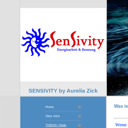
SENSIVITY by Aurelia Zick
Was i
Home
Über mich
Wenn D
THEKI® / Reiki