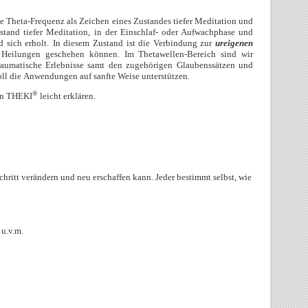
e Theta-Frequenz als Zeichen eines Zustandes tiefer Meditation und
stand tiefer Meditation, in der Einschlaf- oder Aufwachphase und
 sich erholt.
In diesem Zustand ist die Verbindung zur
ureigenen
d Heilungen geschehen können.
Im Thetawellen-Bereich sind wir
raumatische Erlebnisse samt den zugehörigen Glaubenssätzen und
 soll die Anwendungen auf sanfte Weise unterstützen.
®
on
THEKI
leicht erklären.
Schritt verändern und neu erschaffen kann. Jeder bestimmt selbst, wie
 u.v.m.