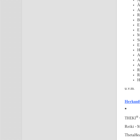
Ä
A
R
B
E
E
M
S
E
H
A
A
A
R
R
H
u.v.m.
Herkunf
*
®
THEKI
Reiki - 
ThetaHea