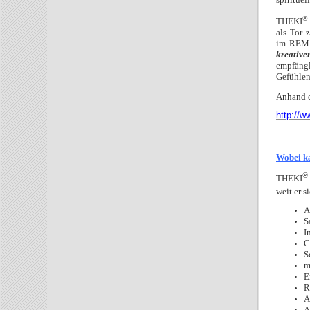
®
THEKI
als Tor 
im REM-S
kreative
empfängl
Gefühlen 
Anhand d
http://
Wobei k
®
THEKI
weit er s
A
S
I
C
S
m
E
R
A
A