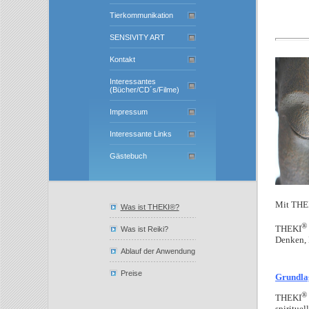
Tierkommunikation
SENSIVITY ART
Kontakt
Interessantes
(Bücher/CD´s/Filme)
Impressum
Interessante Links
Gästebuch
Mit
THE
Was ist THEKI®?
®
THEKI
Was ist Reiki?
Denken, 
Ablauf der Anwendung
Preise
Grundla
®
THEKI
spirituel