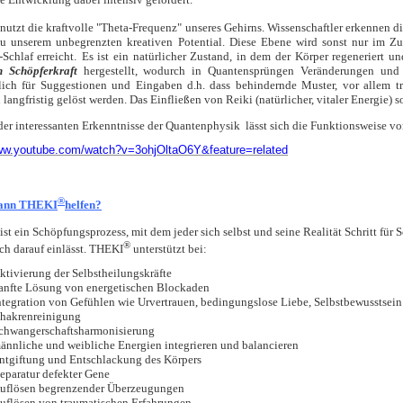
nutzt die kraftvolle "Theta-Frequenz" unseres Gehirns.
Wissenschaftler erkennen di
zu unserem unbegrenzten kreativen Potential. Diese Ebene wird sonst nur im Zu
chlaf erreicht.
Es ist ein natürlicher Zustand, in dem der Körper regeneriert und
n Schöpferkraft
hergestellt, wodurch in Quantensprüngen Veränderungen un
ich für Suggestionen und Eingaben d.h. dass behindernde Muster, vor allem t
langfristig gelöst werden. Das Einfließen von Reiki (natürlicher, vitaler Energie)
er interessanten Erkenntnisse der Quantenphysik lässt sich die Funktionsweise v
www.youtube.com/watch?v=3ohjOltaO6Y&feature=related
®
ann
THEKI
helfen?
ist ein Schöpfungsprozess, mit dem jeder sich selbst und seine Realität Schritt für 
®
ich darauf einlässt. THEKI
unterstützt bei:
ktivierung der Selbstheilungskräfte
anfte Lösung von energetischen Blockaden
ntegration von Gefühlen wie Urvertrauen, bedingungslose Liebe, Selbstbewusstsein
hakrenreinigung
chwangerschaftsharmonisierung
ännliche und weibliche Energien integrieren und balancieren
ntgiftung und Entschlackung des Körpers
eparatur defekter Gene
uflösen begrenzender Überzeugungen
uflösen von traumatischen Erfahrungen