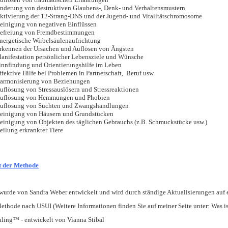
nderung von destruktiven Glaubens-, Denk- und Verhaltensmustern
ktivierung der 12-Strang-DNS und der Jugend- und Vitalitätschromosome
einigung von negativen Einflüssen
efreiung von Fremdbestimmungen
nergetische Wirbelsäulenaufrichtung
rkennen der Ursachen und Auflösen von Ängsten
anifestation persönlicher Lebensziele und Wünsche
innfindung und Orientierungshilfe im Leben
ffektive Hilfe bei Problemen in Partnerschaft, Beruf usw.
armonisierung von Beziehungen
uflösung von Stressauslösern und Stressreaktionen
uflösung von Hemmungen und Phobien
uflösung von Süchten und Zwangshandlungen
einigung von Häusern und Grundstücken
einigung von Objekten des täglichen Gebrauchs (z.B. Schmuckstücke usw.)
eilung erkrankter Tiere
t der Methode
wurde von Sandra Weber entwickelt und wird durch ständige Aktualisierungen auf e
Methode nach USUI (Weitere Informationen finden Sie auf meiner Seite unter: Was is
ling™ - entwickelt von Vianna Stibal