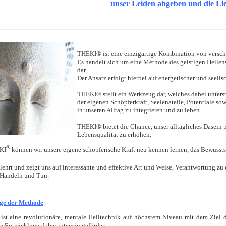
unser Leiden abgeben und die Li
THEKI® ist eine einzigartige Kombination von versc
Es handelt sich um eine Methode des geistigen Heilen
dar.
Der Ansatz erfolgt hierbei auf energetischer und seelis
THEKI® stellt ein Werkzeug dar, welches dabei unterstü
der eigenen Schöpferkraft, Seelenateile, Potentiale 
in unseren Alltag zu integrieren und zu leben.
THEKI® bietet die Chance, unser alltägliches Dasein p
Lebensqualität zu erhöhen.
®
KI
können wir unsere eigene schöpferische Kraft neu kennen lernen, das Bewusstsei
lehrt und zeigt uns auf interessante und effektive Art und Weise, Verantwortung zu 
Handeln und Tun.
ge der Methode
ist eine revolutionäre, mentale Heiltechnik auf höchstem Niveau mit dem Ziel d
le Entwicklung dabei intensiv gefördert.