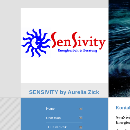
SENSIVITY by Aurelia Zick
Konta
Home
SenSivi
Über mich
Energie
THEKI® / Reiki