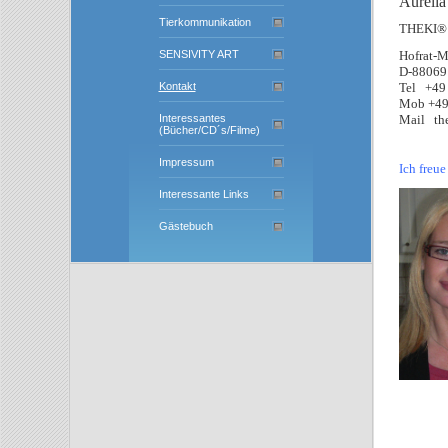
Aurelia
Tierkommunikation
THEKI® /
Hofrat-M
SENSIVITY ART
D-88069
Tel +49
Kontakt
Mob +49
Mail th
Interessantes
(Bücher/CD´s/Filme)
Impressum
Ich freue
Interessante Links
Gästebuch