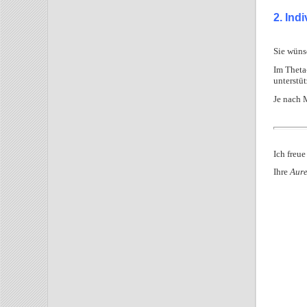
2. Ind
Sie wünsc
Im Theta
unterstü
Je nach 
Ich freue
Ihre
Aure