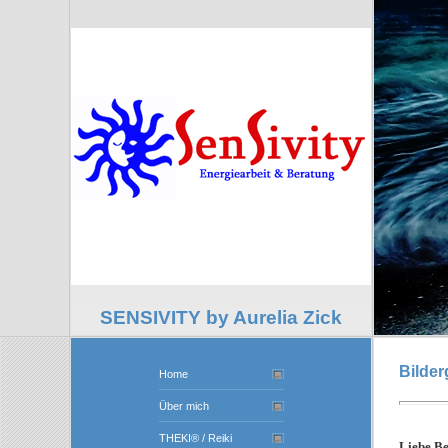
SENSIVITY by Aurelia Zick
Bilder
Home
Über mich
THEKI® / Reiki
Liebe Be