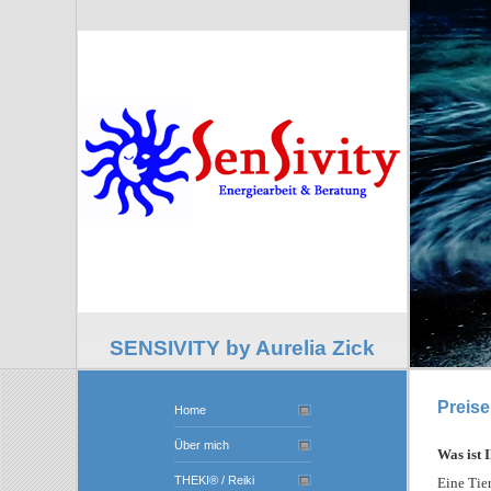
SENSIVITY by Aurelia Zick
Preise
Home
Über mich
Was ist 
THEKI® / Reiki
Eine Tie